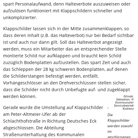
spart Personalaufwand, denn Halteverbote auszuweisen oder
aufzulösen funktioniert mit Klappschildern schneller und
unkomplizierter.
Klappschilder lassen sich in der Mitte zusammenklappen, so
dass deren Inhalt (z.B. das Halteverbot) nur bei Bedarf sichtbar
ist und auch nur dann gilt. Soll das Halteverbot angezeigt
werden, muss ein Mitarbeiter das an entsprechender Stelle
montierte Schild nur aufklappen und braucht kein Schild
zuzüglich Bodenplatten aufzustellen. Das spart Zeit und auch
das Schleppen der 28 kg schweren Bodenplatten, auf denen
die Schilderstangen befestigt werden, entfällt.
Vorhängeschlösser an den Drehverschlüssen stellen sicher,
dass die Schilder nicht durch Unbefugte auf- und zugeklappt
werden können.
Glinski,
Sebastian, ©
Kommunaler
Servicebetrieb
Gerade wurde die Umstellung auf Klappschilder
Koblenz
am Peter-Altmeier-Ufer ab der
Die
Klappschilder
Schlachthofstraße in Richtung Deutsches Eck
werden sowohl
abgeschlossen. Die Abteilung
im
Straßenunterhaltung des Kommunalen
geschlossenen