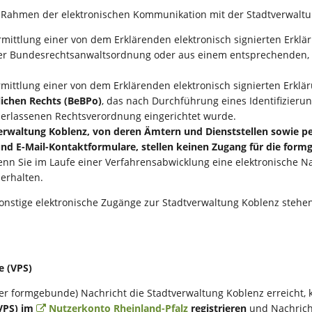
 Rahmen der elektronischen Kommunikation mit der Stadtverwaltun
ittlung einer von dem Erklärenden elektronisch signierten Erkl
r Bundesrechtsanwaltsordnung oder aus einem entsprechenden, au
ittlung einer von dem Erklärenden elektronisch signierten Erklä
lichen Rechts (BeBPo)
, das nach Durchführung eines Identifizier
g erlassenen Rechtsverordnung eingerichtet wurde.
verwaltung Koblenz, von deren Ämtern und Dienststellen sowie 
und E-Mail-Kontaktformulare, stellen keinen Zugang für die fo
enn Sie im Laufe einer Verfahrensabwicklung eine elektronische N
 erhalten.
nstige elektronische Zugänge zur Stadtverwaltung Koblenz stehen
e (VPS)
er formgebunde) Nachricht die Stadtverwaltung Koblenz erreicht, k
(VPS) im
Nutzerkonto Rheinland-Pfalz
registrieren
und Nachricht