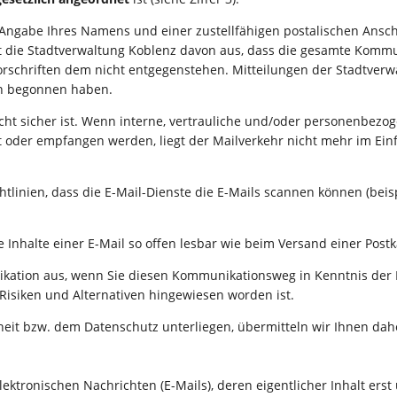
e Angabe Ihres Namens und einer zustellfähigen postalischen Anschr
e Stadtverwaltung Koblenz davon aus, dass die gesamte Kommunik
orschriften dem nicht entgegenstehen. Mitteilungen der Stadtverw
on begonnen haben.
cht sicher ist. Wenn interne, vertrauliche und/oder personenbezoge
 oder empfangen werden, liegt der Mailverkehr nicht mehr im Ein
htlinien, dass die E-Mail-Dienste die E-Mails scannen können (bei
 Inhalte einer E-Mail so offen lesbar wie beim Versand einer Postk
kation aus, wenn Sie diesen Kommunikationsweg in Kenntnis der 
 Risiken und Alternativen hingewiesen worden ist.
eit bzw. dem Datenschutz unterliegen, übermitteln wir Ihnen dahe
ektronischen Nachrichten (E-Mails), deren eigentlicher Inhalt erst