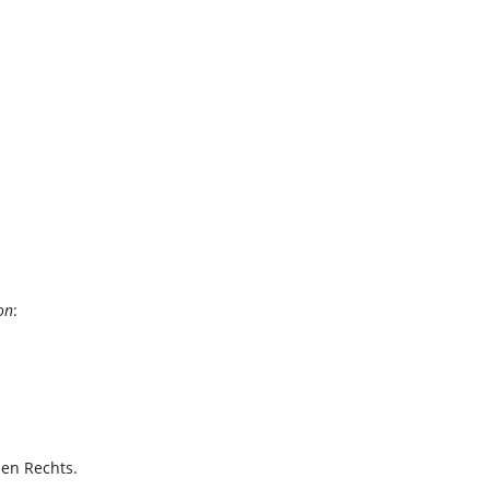
on
:
hen Rechts.